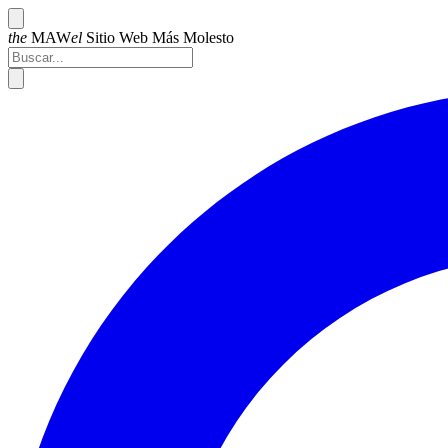
the
MAW
el
Sitio Web Más
Molesto