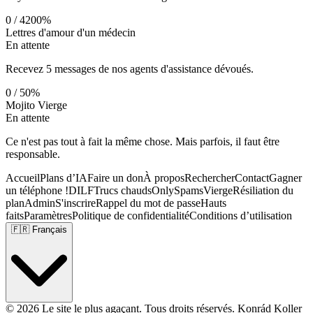
0
/
420
0
%
Lettres d'amour d'un médecin
En attente
Recevez 5 messages de nos agents d'assistance dévoués.
0
/
5
0
%
Mojito Vierge
En attente
Ce n'est pas tout à fait la même chose. Mais parfois, il faut être
responsable.
Accueil
Plans d’IA
Faire un don
À propos
Rechercher
Contact
Gagner
un téléphone !
DILF
Trucs chauds
OnlySpams
Vierge
Résiliation du
plan
Admin
S'inscrire
Rappel du mot de passe
Hauts
faits
Paramètres
Politique de confidentialité
Conditions d’utilisation
🇫🇷
Français
© 2026 Le site le plus agaçant. Tous droits réservés.
Konrád Koller