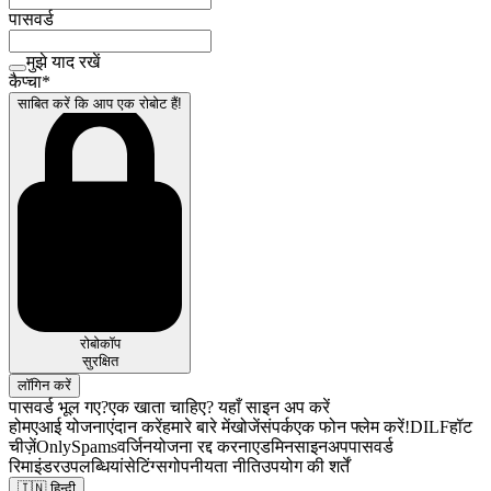
पासवर्ड
मुझे याद रखें
कैप्चा
*
साबित करें कि आप एक रोबोट हैं!
रोबोकॉप
सुरक्षित
लॉगिन करें
पासवर्ड भूल गए?
एक खाता चाहिए? यहाँ साइन अप करें
होम
एआई योजनाएं
दान करें
हमारे बारे में
खोजें
संपर्क
एक फोन फ्लेम करें!
DILF
हॉट
चीज़ें
OnlySpams
वर्जिन
योजना रद्द करना
एडमिन
साइनअप
पासवर्ड
रिमाइंडर
उपलब्धियां
सेटिंग्स
गोपनीयता नीति
उपयोग की शर्तें
🇮🇳
हिन्दी