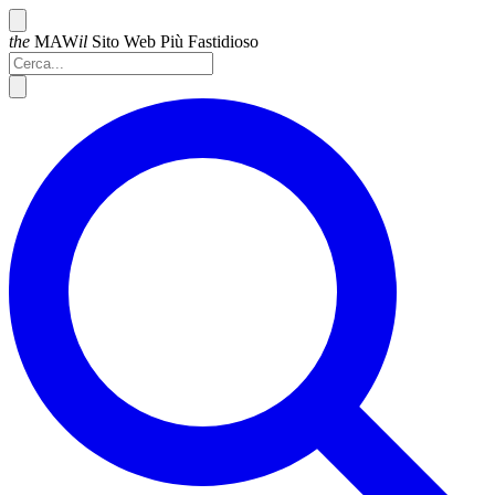
the
MAW
il
Sito Web Più
Fastidioso