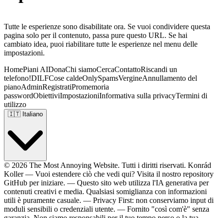
Tutte le esperienze sono disabilitate ora. Se vuoi condividere questa
pagina solo per il contenuto, passa pure questo URL. Se hai
cambiato idea, puoi riabilitare tutte le esperienze nel menu delle
impostazioni.
Home
Piani AI
Dona
Chi siamo
Cerca
Contatto
Riscandi un
telefono!
DILF
Cose calde
OnlySpams
Vergine
Annullamento del
piano
Admin
Registrati
Promemoria
password
Obiettivi
Impostazioni
Informativa sulla privacy
Termini di
utilizzo
🇮🇹
Italiano
© 2026 The Most Annoying Website. Tutti i diritti riservati.
Konrád
Koller
—
Vuoi estendere ciò che vedi qui? Visita il nostro repository
GitHub
per iniziare.
—
Questo sito web utilizza l'IA generativa per
contenuti creativi e media. Qualsiasi somiglianza con informazioni
utili è puramente casuale.
—
Privacy First: non conserviamo input di
moduli sensibili o credenziali utente.
—
Fornito "così com'è" senza
garanzia. Non siamo responsabili per il tuo tempo perso o la tua