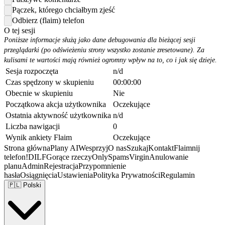
Pączek, którego chciałbym zjeść
Odbierz (flaim) telefon
O tej sesji
Poniższe informacje służą jako dane debugowania dla bieżącej sesji
przeglądarki (po odświeżeniu strony wszystko zostanie zresetowane). Za
kulisami te wartości mają również ogromny wpływ na to, co i jak się dzieje.
Sesja rozpoczęta
n/d
Czas spędzony w skupieniu
00:00:00
Obecnie w skupieniu
Nie
Początkowa akcja użytkownika
Oczekujące
Ostatnia aktywność użytkownika
n/d
Liczba nawigacji
0
Wynik ankiety Flaim
Oczekujące
Strona główna
Plany AI
Wesprzyj
O nas
Szukaj
Kontakt
Flaimnij
telefon!
DILF
Gorące rzeczy
OnlySpams
Virgin
Anulowanie
planu
Admin
Rejestracja
Przypomnienie
hasła
Osiągnięcia
Ustawienia
Polityka Prywatności
Regulamin
🇵🇱
Polski