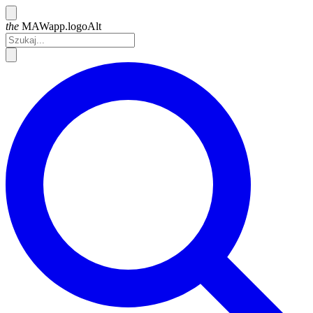
the
MAW
app.logoAlt