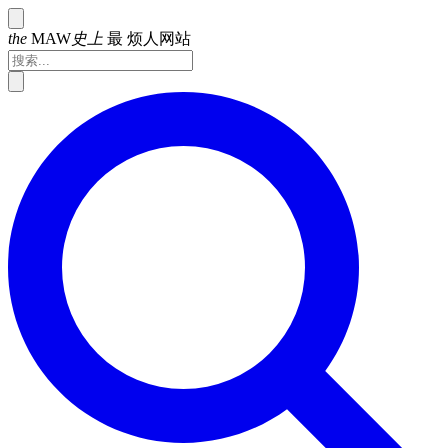
the
MAW
史上
最
烦人网站