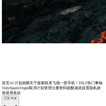
首页
AI 计划
捐赠
关于
搜索
联系
飞领一部手机！
DILF
热门事物
OnlySpams
Virgin
取消计划
管理
注册
密码提醒
成就
设置
隐私政
策
使用条款
🇨🇳
中文