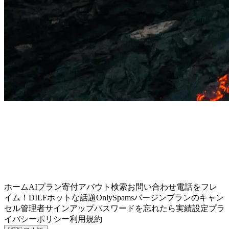
ホーム
AIプラン
寄付
アバウト
検索
お問い合わせ
電話をフレ
イム！
DILF
ホットな話題
OnlySpams
バージン
プランのキャン
セル
管理者
サインアップ
パスワードを忘れたら
実績
設定
プラ
イバシーポリシー
利用規約