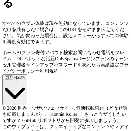
る
すべてのウザい体験は現在無効になっています。コンテンツ
だけを共有したい場合は、このURLをそのまま伝えてくだ
さい。気が変わった場合は、設定メニューからすべての体験
を再度有効にできます。
ホーム
AIプラン
寄付
アバウト
検索
お問い合わせ
電話をフレ
イム！
DILF
ホットな話題
OnlySpams
バージン
プランのキャン
セル
管理者
サインアップ
パスワードを忘れたら
実績
設定
プラ
イバシーポリシー
利用規約
🇯🇵
日本語
© 2026 世界一ウザいウェブサイト. 無断転載禁止（どうせ誰
も転載しませんが）。
Konrád Koller
—
もっとウザくしたい
ですか？
GitHub
リポジトリから開発に参加しましょう。
—
このウェブサイトは、クリエイティブなコンテンツやメディ