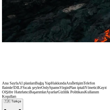
Ana Sayfa
AI planları
Bağış Yap
Hakkında
Ara
İletişim
Telefon
flaimle!
DILF
Sıcak şeyler
OnlySpams
Virgin
Plan iptali
Yönetici
Kayıt
Ol
Şifre Hatırlatıcı
Başarımlar
Ayarlar
Gizlilik Politikası
Kullanım
Koşulları
🇹🇷
Türkçe