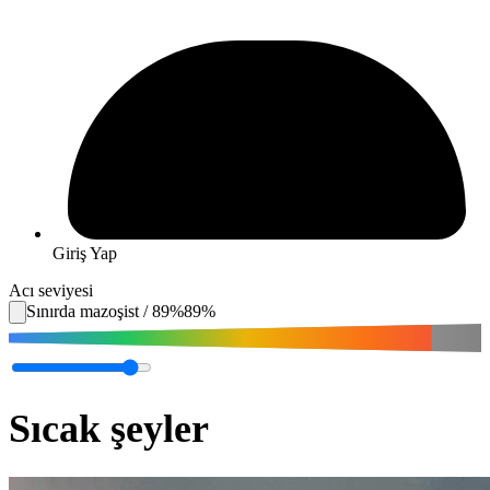
Giriş Yap
Acı seviyesi
Sınırda mazoşist
/
89
%
89
%
Sıcak şeyler