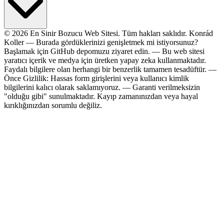
© 2026 En Sinir Bozucu Web Sitesi. Tüm hakları saklıdır.
Konrád
Koller
—
Burada gördüklerinizi genişletmek mi istiyorsunuz?
Başlamak için
GitHub
depomuzu ziyaret edin.
—
Bu web sitesi
yaratıcı içerik ve medya için üretken yapay zeka kullanmaktadır.
Faydalı bilgilere olan herhangi bir benzerlik tamamen tesadüftür.
—
Önce Gizlilik: Hassas form girişlerini veya kullanıcı kimlik
bilgilerini kalıcı olarak saklamıyoruz.
—
Garanti verilmeksizin
"olduğu gibi" sunulmaktadır. Kayıp zamanınızdan veya hayal
kırıklığınızdan sorumlu değiliz.