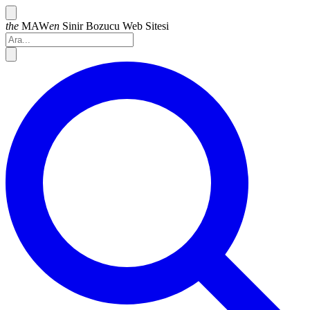
the
MAW
en
Sinir Bozucu
Web Sitesi