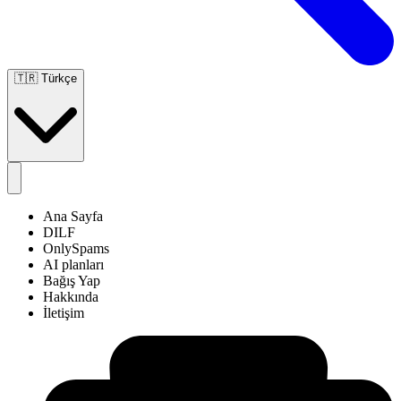
🇹🇷
Türkçe
Ana Sayfa
DILF
OnlySpams
AI planları
Bağış Yap
Hakkında
İletişim