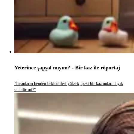
Yeterince şapşal mıyım? - Bir kaz ile röportaj
"İnsanların benden beklentileri yüksek, peki bir kaz onlara layık
olabilir mi?"