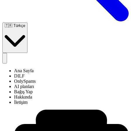
🇹🇷
Türkçe
Ana Sayfa
DILF
OnlySpams
AI planları
Bağış Yap
Hakkında
İletişim