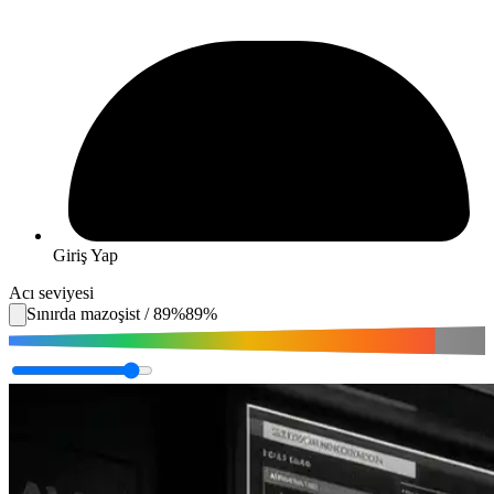
Giriş Yap
Acı seviyesi
Sınırda mazoşist
/
89
%
89
%