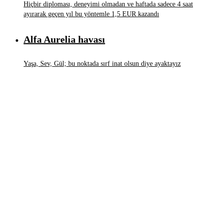
Hiçbir diploması, deneyimi olmadan ve haftada sadece 4 saat
ayırarak geçen yıl bu yöntemle 1,5 EUR kazandı
Alfa Aurelia havası
Yaşa, Sev, Gül; bu noktada sırf inat olsun diye ayaktayız