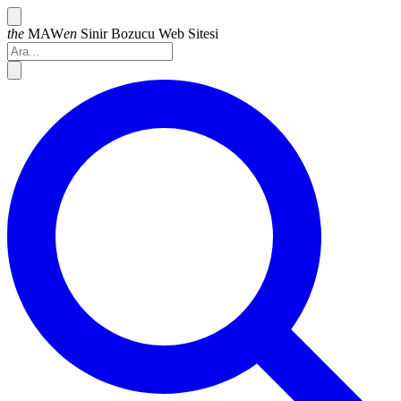
the
MAW
en
Sinir Bozucu
Web Sitesi