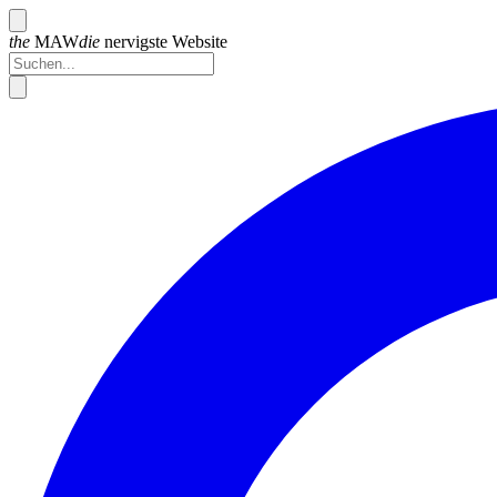
the
MAW
die
nervigste
Website