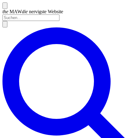
the
MAW
die
nervigste
Website