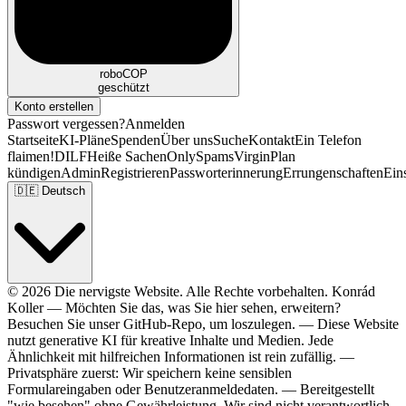
roboCOP
geschützt
Konto erstellen
Passwort vergessen?
Anmelden
Startseite
KI-Pläne
Spenden
Über uns
Suche
Kontakt
Ein Telefon
flaimen!
DILF
Heiße Sachen
OnlySpams
Virgin
Plan
kündigen
Admin
Registrieren
Passworterinnerung
Errungenschaften
Ein
🇩🇪
Deutsch
© 2026 Die nervigste Website. Alle Rechte vorbehalten.
Konrád
Koller
—
Möchten Sie das, was Sie hier sehen, erweitern?
Besuchen Sie unser
GitHub
-Repo, um loszulegen.
—
Diese Website
nutzt generative KI für kreative Inhalte und Medien. Jede
Ähnlichkeit mit hilfreichen Informationen ist rein zufällig.
—
Privatsphäre zuerst: Wir speichern keine sensiblen
Formulareingaben oder Benutzeranmeldedaten.
—
Bereitgestellt
"wie besehen" ohne Gewährleistung. Wir sind nicht verantwortlich