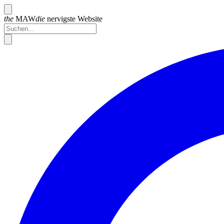
the
MAW
die
nervigste
Website